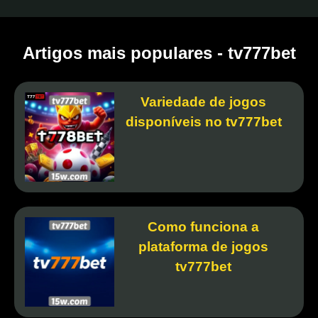
Artigos mais populares - tv777bet
Variedade de jogos
disponíveis no tv777bet
Como funciona a
plataforma de jogos
tv777bet