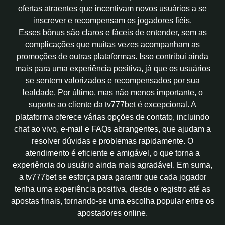
ofertas atraentes que incentivam novos usuários a se
inscrever e recompensam os jogadores fiéis.
Esses bônus são claros e fáceis de entender, sem as
complicações que muitas vezes acompanham as
promoções de outras plataformas. Isso contribui ainda
mais para uma experiência positiva, já que os usuários
se sentem valorizados e recompensados por sua
lealdade. Por último, mas não menos importante, o
suporte ao cliente da tv777bet é excepcional. A
plataforma oferece várias opções de contato, incluindo
chat ao vivo, e-mail e FAQs abrangentes, que ajudam a
resolver dúvidas e problemas rapidamente. O
atendimento é eficiente e amigável, o que torna a
experiência do usuário ainda mais agradável. Em suma,
a tv777bet se esforça para garantir que cada jogador
tenha uma experiência positiva, desde o registro até as
apostas finais, tornando-se uma escolha popular entre os
apostadores online.