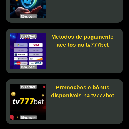
Métodos de pagamento
aceitos no tv777bet
Promoções e bônus
disponíveis na tv777bet