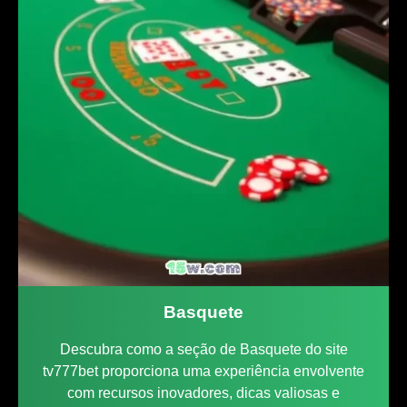
Basquete
Descubra como a seção de Basquete do site
tv777bet proporciona uma experiência envolvente
com recursos inovadores, dicas valiosas e