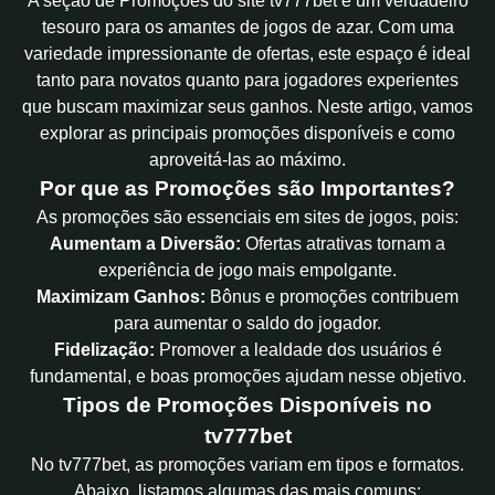
A seção de Promoções do site tv777bet é um verdadeiro
tesouro para os amantes de jogos de azar. Com uma
variedade impressionante de ofertas, este espaço é ideal
tanto para novatos quanto para jogadores experientes
que buscam maximizar seus ganhos. Neste artigo, vamos
explorar as principais promoções disponíveis e como
aproveitá-las ao máximo.
Por que as Promoções são Importantes?
As promoções são essenciais em sites de jogos, pois:
Aumentam a Diversão:
Ofertas atrativas tornam a
experiência de jogo mais empolgante.
Maximizam Ganhos:
Bônus e promoções contribuem
para aumentar o saldo do jogador.
Fidelização:
Promover a lealdade dos usuários é
fundamental, e boas promoções ajudam nesse objetivo.
Tipos de Promoções Disponíveis no
tv777bet
No tv777bet, as promoções variam em tipos e formatos.
Abaixo, listamos algumas das mais comuns: