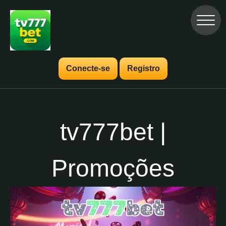
Conecte-se
Registro
tv777bet |
Promoções