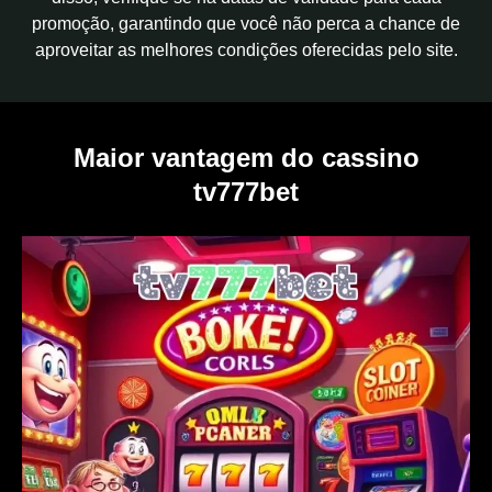
promoção, garantindo que você não perca a chance de
aproveitar as melhores condições oferecidas pelo site.
Maior vantagem do cassino
tv777bet