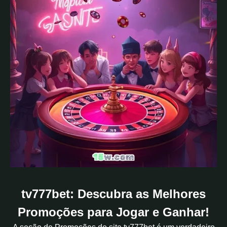
tv777bet: Descubra as Melhores
Promoções para Jogar e Ganhar!