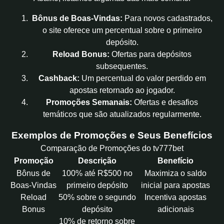
Bônus de Boas-Vindas:
Para novos cadastrados,
o site oferece um percentual sobre o primeiro
depósito.
Reload Bonus:
Ofertas para depósitos
subsequentes.
Cashback:
Um percentual do valor perdido em
apostas retornado ao jogador.
Promoções Semanais:
Ofertas e desafios
temáticos que são atualizados regularmente.
Exemplos de Promoções e Seus Benefícios
Comparação de Promoções do tv777bet
Promoção
Descrição
Benefício
Bônus de
100% até R$500 no
Maximiza o saldo
Boas-Vindas
primeiro depósito
inicial para apostas
Reload
50% sobre o segundo
Incentiva apostas
Bonus
depósito
adicionais
10% de retorno sobre